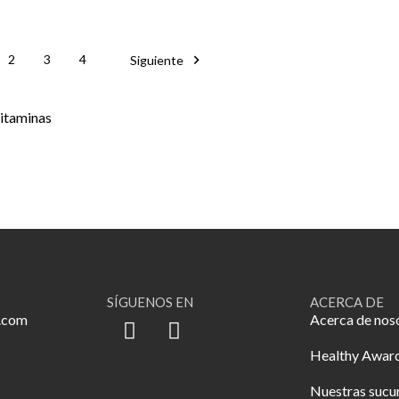

2
3
4
Siguiente
itaminas
SÍGUENOS EN
ACERCA DE
.com
Acerca de nos
Healthy Awar
Nuestras sucu