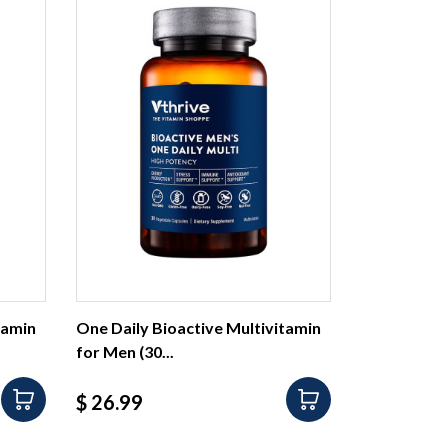
tamin
One Daily Bioactive Multivitamin
for Men (30...
Precio
$ 26.99