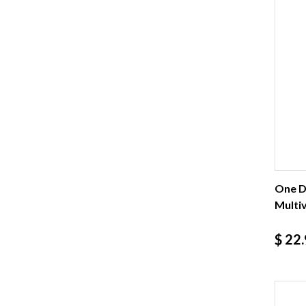
One D
Multiv
Prec
$ 22