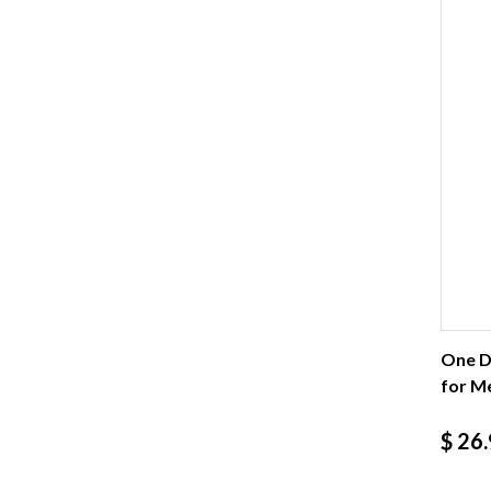
One Da
for Me
Prec
$ 26