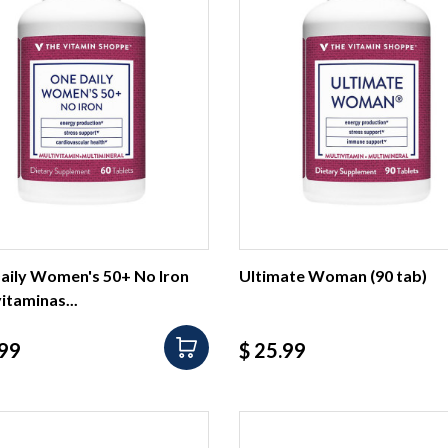
aily Women's 50+ No Iron
Ultimate Woman (90 tab)
itaminas...
io
Precio
.99
$ 25.99