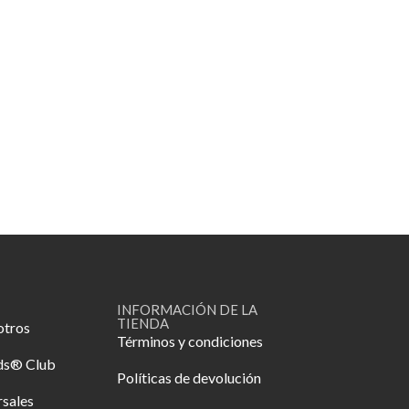
INFORMACIÓN DE LA
TIENDA
otros
Términos y condiciones
ds® Club
Políticas de devolución
rsales