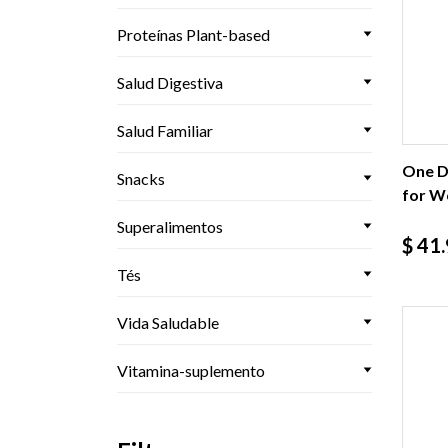
Proteínas Plant-based
Salud Digestiva
Salud Familiar
One Da
Snacks
for W
Superalimentos
Prec
$ 41
Tés
Vida Saludable
Vitamina-suplemento