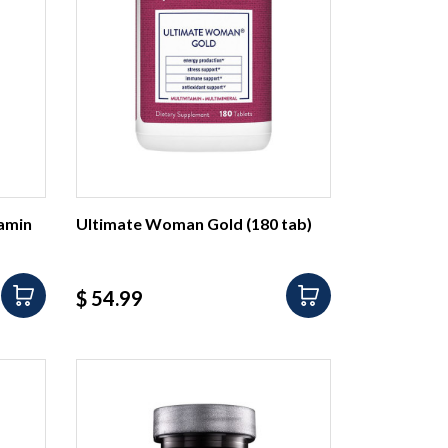
tamin
Ultimate Woman Gold (180 tab)
Precio
$ 54.99