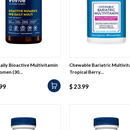
ily Bioactive Multivitamin
Chewable Bariatric Multivi
omen (30...
Tropical Berry...
io
Precio
.99
$ 23.99