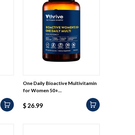
One Daily Bioactive Multivitamin
for Women 50+...
Precio
$ 26.99