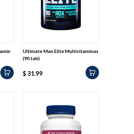
tamin
Ultimate Man Elite Multivitaminas
(90 tab)
Precio
$ 31.99