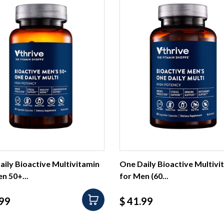
ily Bioactive Multivitamin
One Daily Bioactive Multivi
n 50+...
for Men (60...
io
Precio
.99
$ 41.99