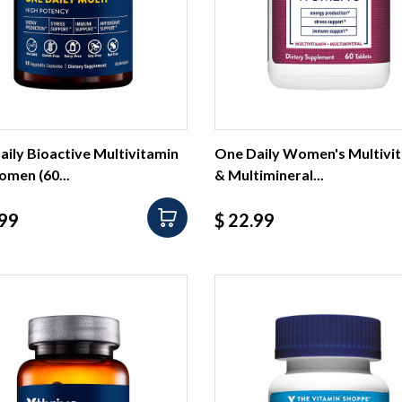
ily Bioactive Multivitamin
One Daily Women's Multivi
omen (60...
& Multimineral...
io
Precio
.99
$ 22.99