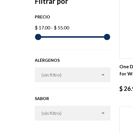
Filtrar por
PRECIO
$ 17.00 - $ 55.00
ALÉRGENOS
One Da
for W

(sin filtro)
Prec
$ 26
SABOR

(sin filtro)