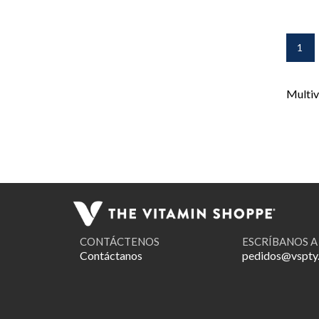
1
Multiv
CONTÁCTENOS
ESCRÍBANOS A
Contáctanos
pedidos@vspty