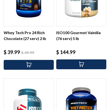
Whey Tech Pro 24 Rich
ISO100 Gourmet Vainilla
Chocolate (27 serv) 2 lb
(76 serv) 5 lb
Precio
Precio
Precio
$ 39.99
$ 144.99
$ 49.99
base