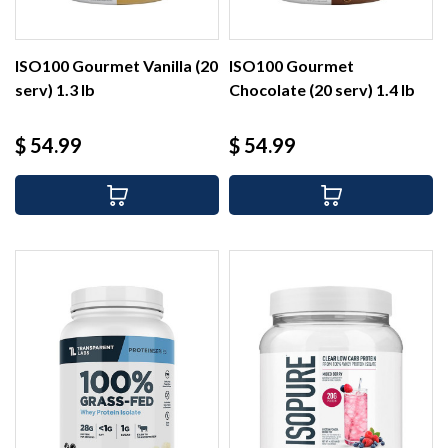
ISO100 Gourmet Vanilla (20
ISO100 Gourmet
serv) 1.3 lb
Chocolate (20 serv) 1.4 lb
Precio
Precio
$ 54.99
$ 54.99