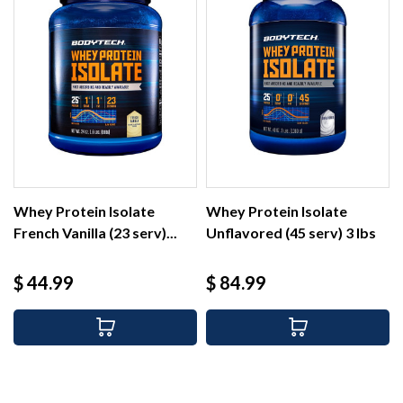
Whey Protein Isolate
Whey Protein Isolate
French Vanilla (23 serv)...
Unflavored (45 serv) 3 lbs
Precio
Precio
$ 44.99
$ 84.99