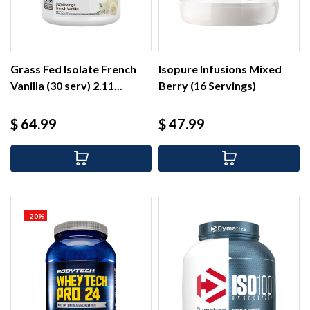
Grass Fed Isolate French
Isopure Infusions Mixed
Vanilla (30 serv) 2.11...
Berry (16 Servings)
Precio
Precio
$ 64.99
$ 47.99
-20%