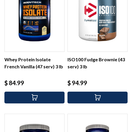
Whey Protein Isolate
ISO100 Fudge Brownie (43
French Vanilla (47 serv) 3 lb
serv) 3 lb
Precio
Precio
$ 84.99
$ 94.99