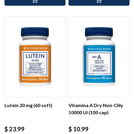
Lutein 20 mg (60 soft)
Vitamina A Dry Non-Oily
10000 UI (100 cap)
Precio
Precio
$ 23.99
$ 10.99