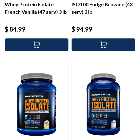
Whey Protein Isolate
ISO100 Fudge Brownie (43
French Vanilla (47 serv) 3 lb
serv) 3 lb
Precio
Precio
$ 84.99
$ 94.99