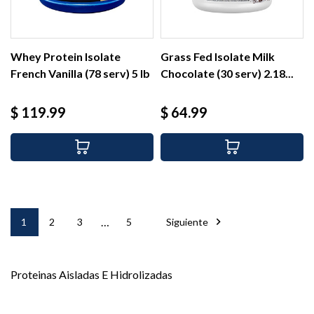
Whey Protein Isolate
Grass Fed Isolate Milk
French Vanilla (78 serv) 5 lb
Chocolate (30 serv) 2.18...
Precio
Precio
$ 119.99
$ 64.99
…

1
2
3
5
Siguiente
Proteinas Aisladas E Hidrolizadas