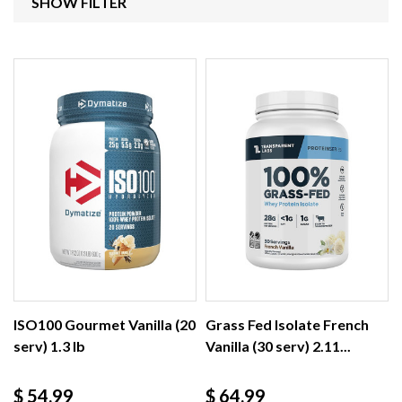
SHOW FILTER
ISO100 Gourmet Vanilla (20
Grass Fed Isolate French
serv) 1.3 lb
Vanilla (30 serv) 2.11...
Precio
Precio
$ 54.99
$ 64.99