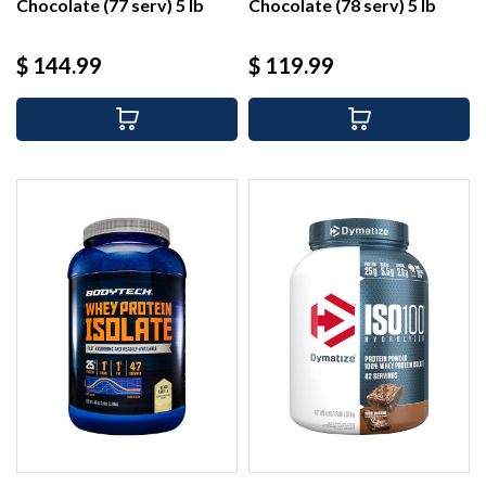
Chocolate (77 serv) 5 lb
Chocolate (78 serv) 5 lb
Precio
Precio
$ 144.99
$ 119.99