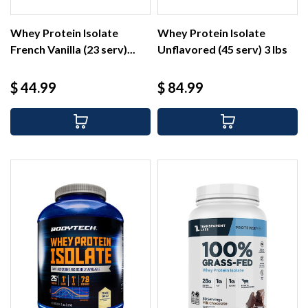
Whey Protein Isolate
Whey Protein Isolate
French Vanilla (23 serv)...
Unflavored (45 serv) 3 lbs
Precio
Precio
$ 44.99
$ 84.99