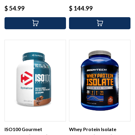
Precio
Precio
$ 54.99
$ 144.99
ISO100 Gourmet
Whey Protein Isolate