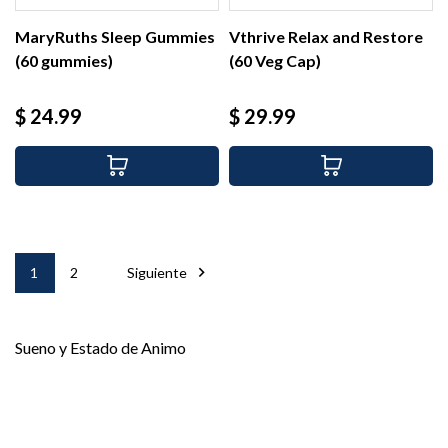
MaryRuths Sleep Gummies
Vthrive Relax and Restore
(60 gummies)
(60 Veg Cap)
Precio
Precio
$ 24.99
$ 29.99

1
2
Siguiente
Sueno y Estado de Animo