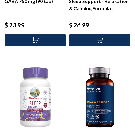
GABA 750 mg (90 tab)
Sleep Support - Relaxation
& Calming Formula...
Precio
Precio
$ 23.99
$ 26.99