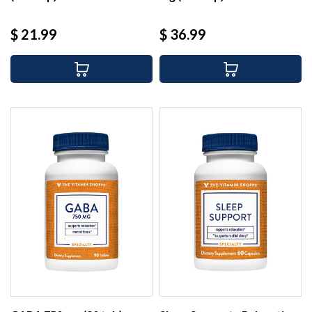
Precio
Precio
$ 21.99
$ 36.99