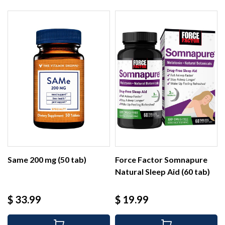
Same 200 mg (50 tab)
Force Factor Somnapure
Natural Sleep Aid (60 tab)
Precio
Precio
$ 33.99
$ 19.99