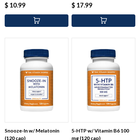
Precio
Precio
$ 10.99
$ 17.99
Snooze-In w/ Melatonin
5-HTP w/ Vitamin B6 100
(120 cap)
mg (120 cap)