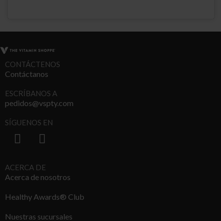
Embed
Embed
Instagram
Instagram
Post
Post
CONTÁCTENOS
Contáctanos
ESCRÍBANOS A
pedidos@vspty.com
SÍGUENOS EN
ACERCA DE
Acerca de nosotros
Healthy Awards® Club
Nuestras sucursales