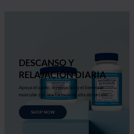
DESCANSO Y
RELAJACIÓN DIARIA
Apoya el sueño, la relajación y el bienestar
muscular con una fórmula de alta absorción.
SHOP NOW