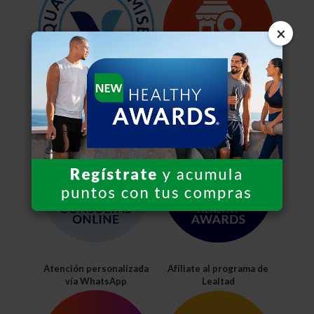
×
Compra nuestras marcas
Visita nuestras
propias
sucursales
Atención personalizada
Afíliate al programa de
vía WhatsApp
Lealtad