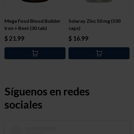
Mega Food Blood Builder
Solaray Zinc 50 mg (100
Iron + Beet (30 tab)
caps)
Precio
Precio
$ 21.99
$ 16.99
Síguenos en redes
sociales