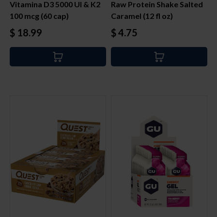
Vitamina D3 5000 UI & K2
Raw Protein Shake Salted
100 mcg (60 cap)
Caramel (12 fl oz)
Precio
Precio
$ 18.99
$ 4.75