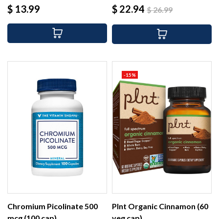
Precio
Precio
Precio
$ 13.99
$ 22.94
$ 26.99
base
-15%
Chromium Picolinate 500
Plnt Organic Cinnamon (60
mcg (100 cap)
veg cap)