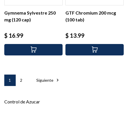
Gymnema Sylvestre 250
GTF Chromium 200 mcg
mg (120 cap)
(100 tab)
Precio
Precio
$ 16.99
$ 13.99

1
2
Siguiente
Control de Azucar