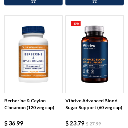
-15%
Berberine & Ceylon
Vthrive Advanced Blood
Cinnamon (120 veg cap)
Sugar Support (60 veg cap)
Precio
Precio
Precio
$ 36.99
$ 23.79
$ 27.99