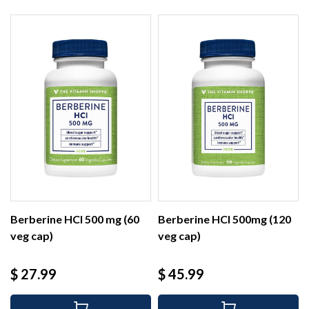
Berberine HCl 500 mg (60
Berberine HCl 500mg (120
veg cap)
veg cap)
Precio
Precio
$ 27.99
$ 45.99