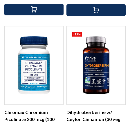
base
-15%
Chromax Chromium
Dihydroberberine w/
Picolinate 200 mcg (100
Ceylon Cinnamon (30 veg
soft)
cap)