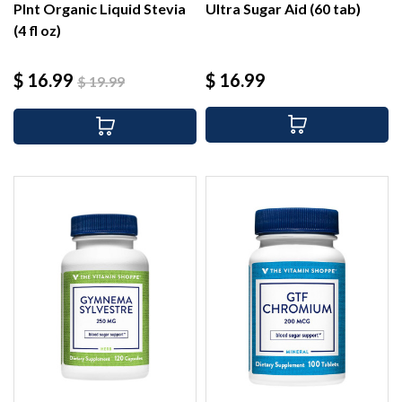
Plnt Organic Liquid Stevia
Ultra Sugar Aid (60 tab)
(4 fl oz)
Precio
Precio
Precio
$ 16.99
$ 16.99
$ 19.99
base