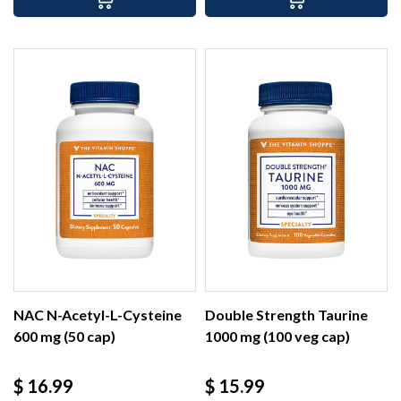
NAC N-Acetyl-L-Cysteine
Double Strength Taurine
600 mg (50 cap)
1000 mg (100 veg cap)
Precio
Precio
$ 16.99
$ 15.99