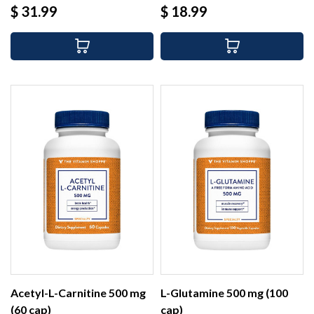
Precio
Precio
$ 31.99
$ 18.99
Acetyl-L-Carnitine 500 mg
L-Glutamine 500 mg (100
(60 cap)
cap)