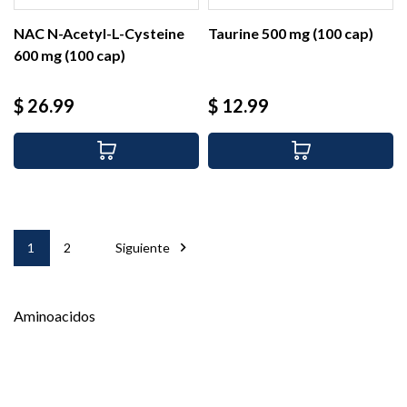
NAC N-Acetyl-L-Cysteine
Taurine 500 mg (100 cap)
600 mg (100 cap)
Precio
Precio
$ 26.99
$ 12.99

1
2
Siguiente
Aminoacidos