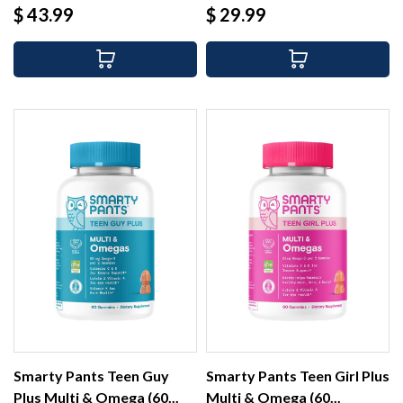
Precio
Precio
$ 43.99
$ 29.99
Smarty Pants Teen Guy
Smarty Pants Teen Girl Plus
Plus Multi & Omega (60...
Multi & Omega (60...