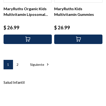
MaryRuths Organic Kids
MaryRuths Kids
Multivitamin Liposomal...
Multivitamin Gummies
Strawberry,...
Precio
Precio
$ 26.99
$ 26.99

1
2
Siguiente
Salud Infantil