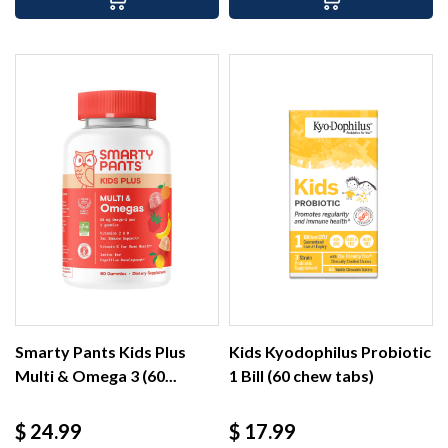
Smarty Pants Kids Plus
Kids Kyodophilus Probiotic
Multi & Omega 3 (60...
1 Bill (60 chew tabs)
Precio
Precio
$ 24.99
$ 17.99