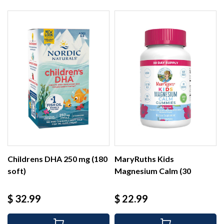
Childrens DHA 250 mg (180
MaryRuths Kids
soft)
Magnesium Calm (30
gummies)
Precio
Precio
$ 32.99
$ 22.99