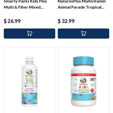
Smarty Pants Kids Plus
NaturesPlus Multivitamin
Multi & Fiber Mixed...
Animal Parade Tropical...
Precio
Precio
$ 26.99
$ 32.99