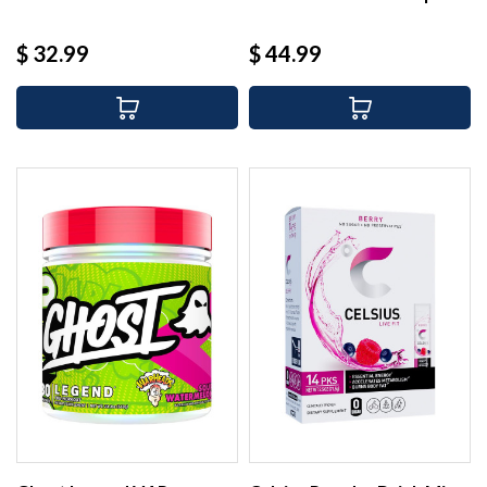
(30...
Precio
Precio
$ 32.99
$ 44.99