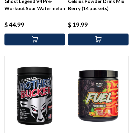
Ghost Legend V4 Pre-
Celsius Powder Drink Mix
Workout Sour Watermelon
Berry (14 packets)
(30...
Precio
Precio
$ 44.99
$ 19.99