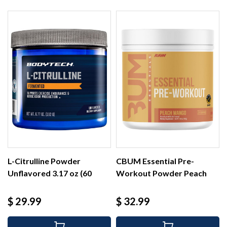
L-Citrulline Powder
CBUM Essential Pre-
Unflavored 3.17 oz (60
Workout Powder Peach
serv)
Mango...
Precio
Precio
$ 29.99
$ 32.99