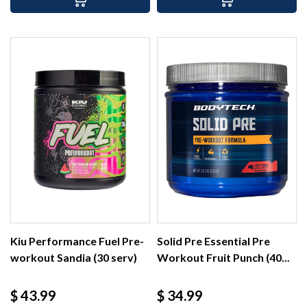
Kiu Performance Fuel Pre-
Solid Pre Essential Pre
workout Sandia (30 serv)
Workout Fruit Punch (40...
Precio
Precio
$ 43.99
$ 34.99