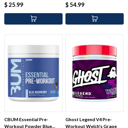
Precio
Precio
$ 25.99
$ 54.99
CBUM Essential Pre-
Ghost Legend V4 Pre-
Workout Powder Blue...
Workout Welch's Grape