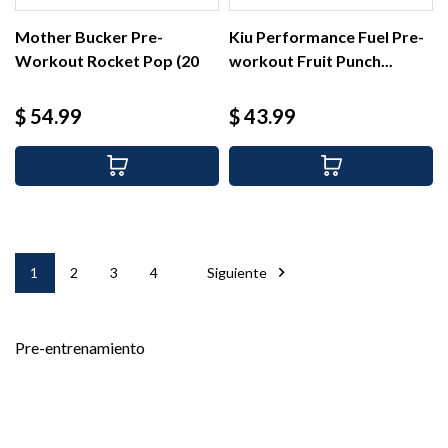
Mother Bucker Pre-
Kiu Performance Fuel Pre-
Workout Rocket Pop (20
workout Fruit Punch...
serv)
Precio
Precio
$ 54.99
$ 43.99

1
2
3
4
Siguiente
Pre-entrenamiento