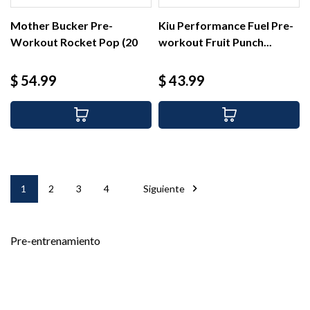
Mother Bucker Pre-
Kiu Performance Fuel Pre-
Workout Rocket Pop (20
workout Fruit Punch...
serv)
Precio
Precio
$ 54.99
$ 43.99

1
2
3
4
Siguiente
Pre-entrenamiento