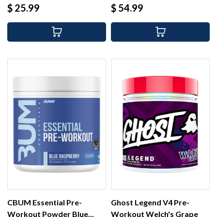
Precio
Precio
$ 25.99
$ 54.99
CBUM Essential Pre-
Ghost Legend V4 Pre-
Workout Powder Blue...
Workout Welch's Grape