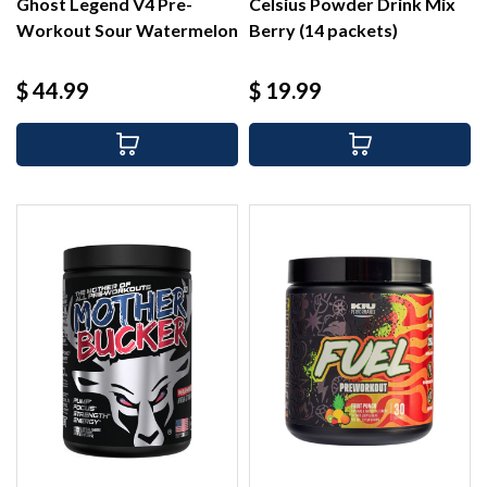
Ghost Legend V4 Pre-
Celsius Powder Drink Mix
Workout Sour Watermelon
Berry (14 packets)
(30...
Precio
Precio
$ 44.99
$ 19.99