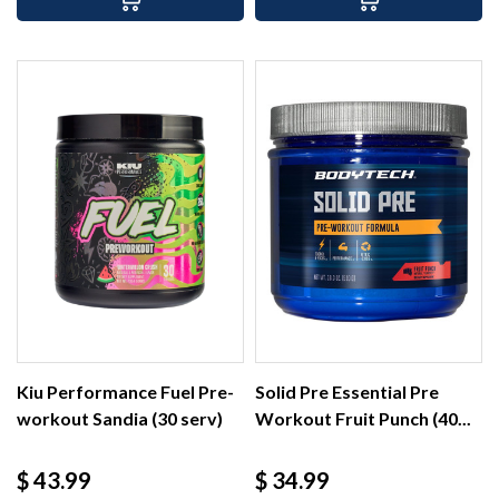
Kiu Performance Fuel Pre-
Solid Pre Essential Pre
workout Sandia (30 serv)
Workout Fruit Punch (40...
Precio
Precio
$ 43.99
$ 34.99