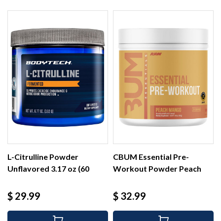
L-Citrulline Powder
CBUM Essential Pre-
Unflavored 3.17 oz (60
Workout Powder Peach
serv)
Mango...
Precio
Precio
$ 29.99
$ 32.99