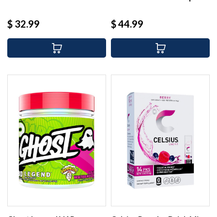
(30...
Precio
Precio
$ 32.99
$ 44.99