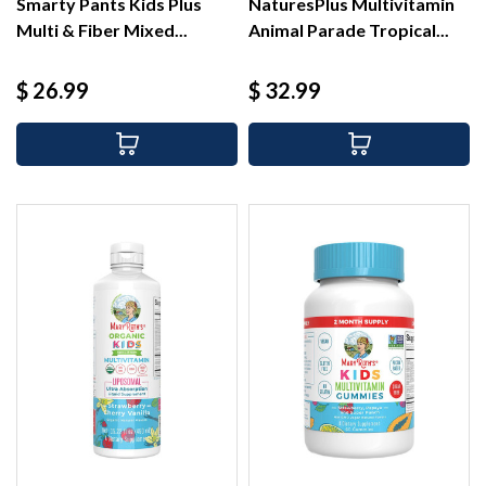
Smarty Pants Kids Plus
NaturesPlus Multivitamin
Multi & Fiber Mixed...
Animal Parade Tropical...
Precio
Precio
$ 26.99
$ 32.99