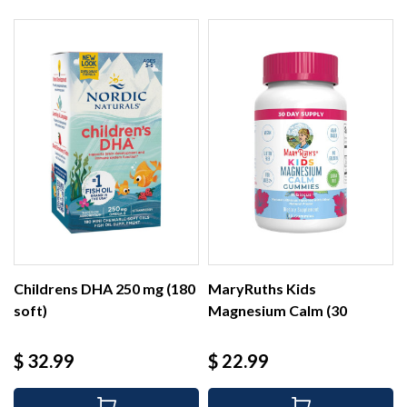
Childrens DHA 250 mg (180
MaryRuths Kids
soft)
Magnesium Calm (30
gummies)
Precio
Precio
$ 32.99
$ 22.99