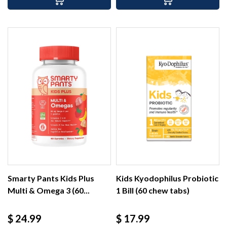
Smarty Pants Kids Plus
Kids Kyodophilus Probiotic
Multi & Omega 3 (60...
1 Bill (60 chew tabs)
Precio
Precio
$ 24.99
$ 17.99