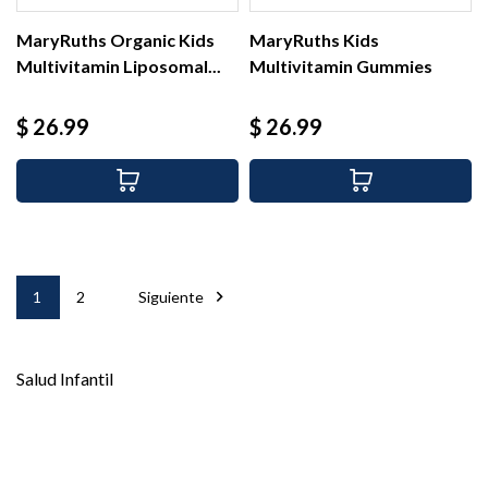
MaryRuths Organic Kids
MaryRuths Kids
Multivitamin Liposomal...
Multivitamin Gummies
Strawberry,...
Precio
Precio
$ 26.99
$ 26.99

1
2
Siguiente
Salud Infantil