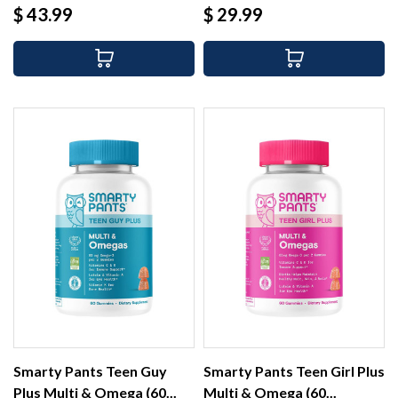
Precio
Precio
$ 43.99
$ 29.99
Smarty Pants Teen Guy
Smarty Pants Teen Girl Plus
Plus Multi & Omega (60...
Multi & Omega (60...